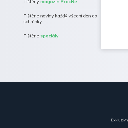
Tištěný
magazín PročNe
Tištěné noviny každý všední den do
schránky
Tištěné
speciály
Exkluziv