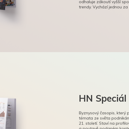
odhaluje zákoutí vyšší sp
trendy. Vychází jednou za
HN Speciál
Byznysový časopis, který 
témata ze světa podnikání
21. století. Staví na profi
a poutavě podaném kontex