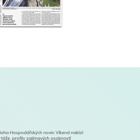
íloha Hospodářských novin Víkend nabízí
táže, profily zajímavých osobností