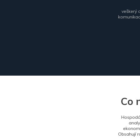
veškerý 
komunikace
Co 
Hospodář
analy
ekonomi
Obsahují r