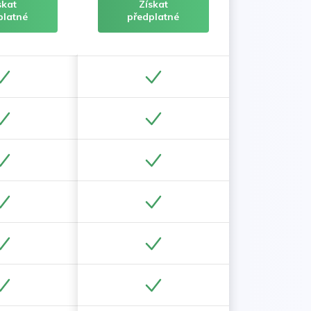
skat
Získat
platné
předplatné