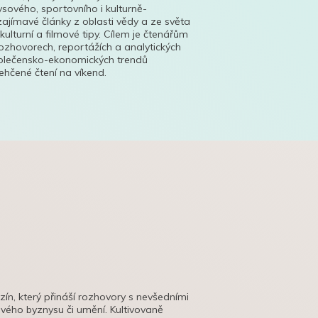
ysového, sportovního i kulturně-
ajímavé články z oblasti vědy a ze světa
 kulturní a filmové tipy. Cílem je čtenářům
ozhovorech, reportážích a analytických
polečensko-ekonomických trendů
hčené čtení na víkend.
azín, který přináší rozhovory s nevšedními
tového byznysu či umění. Kultivovaně