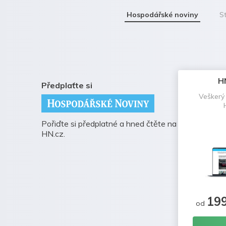
Hospodářské noviny
St
H
Předplaťte si
Veškerý
Pořiďte si předplatné a hned čtěte na
HN.cz.
19
od