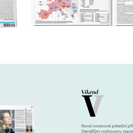
Nová novinová páteční př
čtenářům rozhovory, repor