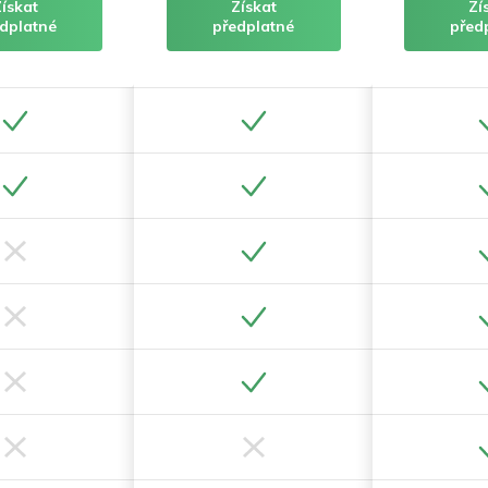
Získat
Získat
Zí
dplatné
předplatné
před