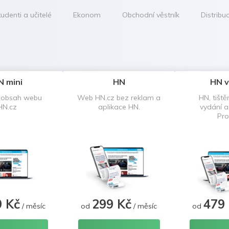
udenti a učitelé
Ekonom
Obchodní věstník
Distribu
N mini
HN
HN v
 obsah webu
Web HN.cz bez reklam a
HN, tiště
HN.cz
aplikace HN.
vydání 
Pro
9 Kč
299 Kč
479
/ měsíc
od
/ měsíc
od