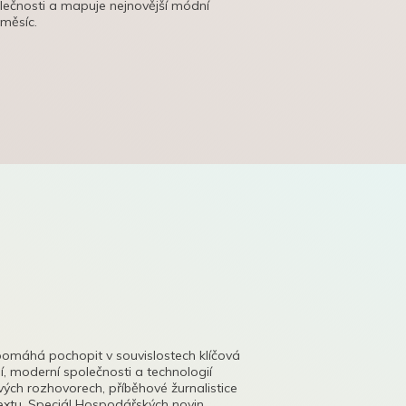
olečnosti a mapuje nejnovější módní
 měsíc.
pomáhá pochopit v souvislostech klíčová
, moderní společnosti a technologií
lových rozhovorech, příběhové žurnalistice
tu. Speciál Hospodářských novin