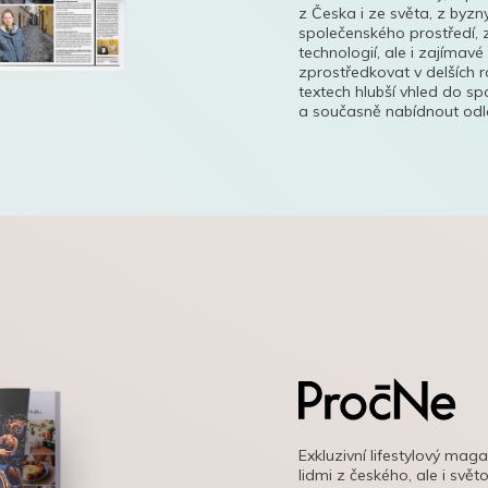
z Česka i ze světa, z byzn
společenského prostředí, z
technologií, ale i zajímavé
zprostředkovat v delších r
textech hlubší vhled do s
a současně nabídnout odle
Exkluzivní lifestylový mag
lidmi z českého, ale i svě