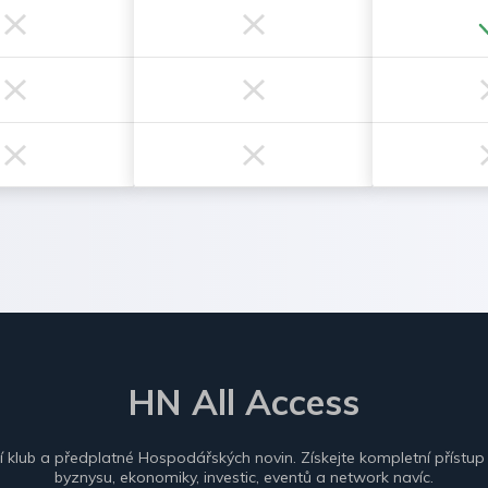
HN All Access
ní klub a předplatné Hospodářských novin. Získejte kompletní přístup
byznysu, ekonomiky, investic, eventů a network navíc.