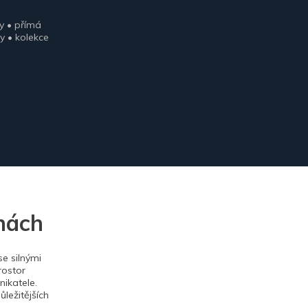
y • přímá
y • kolekce
nách
e silnými
rostor
ikatele.
ležitějších