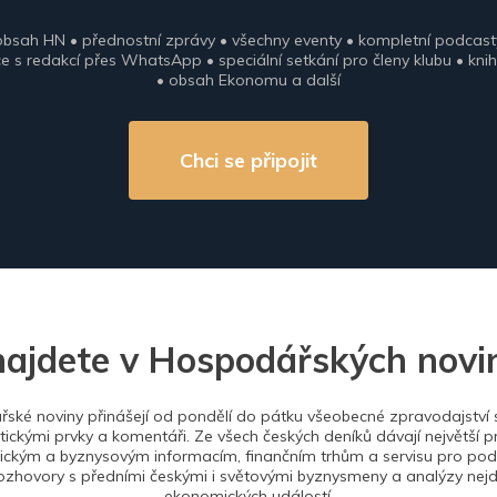
obsah HN • přednostní zprávy • všechny eventy • kompletní podcast
 s redakcí přes WhatsApp • speciální setkání pro členy klubu • knih
• obsah Ekonomu a další
Chci se připojit
najdete v Hospodářských novi
ské noviny přinášejí od pondělí do pátku všeobecné zpravodajství s
tickými prvky a komentáři. Ze všech českých deníků dávají největší p
ckým a byznysovým informacím, finančním trhům a servisu pro podn
ozhovory s předními českými i světovými byznysmeny a analýzy nejdů
ekonomických událostí.