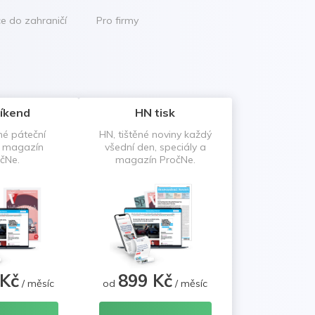
ce do zahraničí
Pro firmy
íkend
HN tisk
né páteční
HN, tištěné noviny každý
a magazín
všední den, speciály a
čNe.
magazín PročNe.
 Kč
899 Kč
/ měsíc
od
/ měsíc