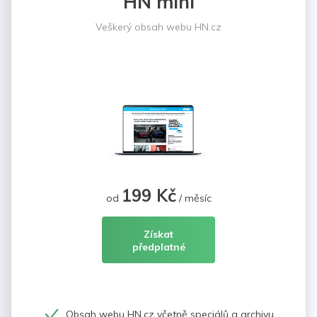
HN mini
Veškerý obsah webu HN.cz
199 Kč
od
/ měsíc
Získat
předplatné
Obsah webu HN.cz včetně speciálů a archivu