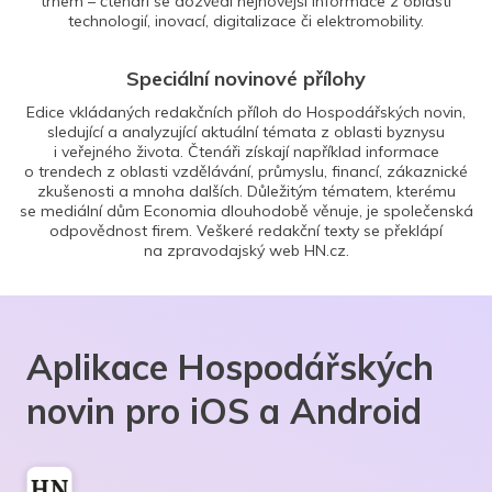
trhem – čtenáři se dozvědí nejnovější informace z oblasti
technologií, inovací, digitalizace či elektromobility.
Speciální novinové přílohy
Edice vkládaných redakčních příloh do Hospodářských novin,
sledující a analyzující aktuální témata z oblasti byznysu
i veřejného života. Čtenáři získají například informace
o trendech z oblasti vzdělávání, průmyslu, financí, zákaznické
zkušenosti a mnoha dalších. Důležitým tématem, kterému
se mediální dům Economia dlouhodobě věnuje, je společenská
odpovědnost firem. Veškeré redakční texty se překlápí
na zpravodajský web HN.cz.
Aplikace Hospodářských
novin pro iOS a Android