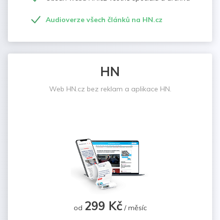
Audioverze všech článků na HN.cz
HN
Web HN.cz bez reklam a aplikace HN.
299 Kč
od
/ měsíc