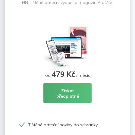
HN, tištěné páteční vydání a magazín PročNe.
479 Kč
od
/ měsíc
Získat
předplatné
Tištěné páteční noviny do schránky